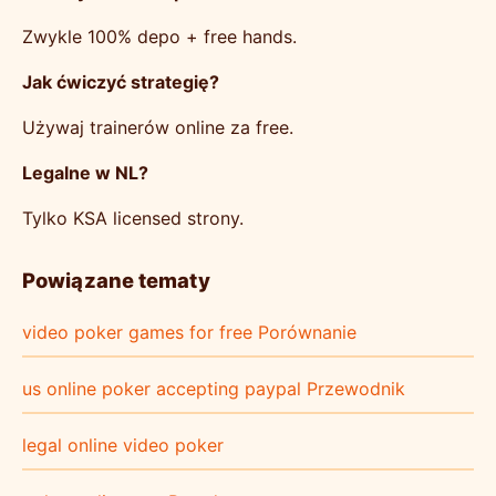
Zwykle 100% depo + free hands.
Jak ćwiczyć strategię?
Używaj trainerów online za free.
Legalne w NL?
Tylko KSA licensed strony.
Powiązane tematy
video poker games for free Porównanie
us online poker accepting paypal Przewodnik
legal online video poker