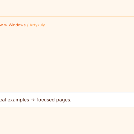
ów w Windows
/
Artykuly
cal examples → focused pages.