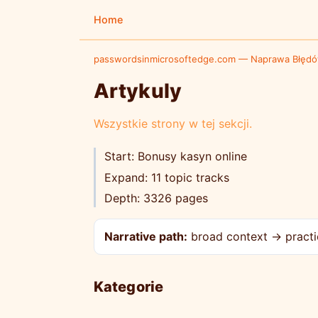
Home
passwordsinmicrosoftedge.com — Naprawa Błęd
Artykuly
Wszystkie strony w tej sekcji.
Start: Bonusy kasyn online
Expand: 11 topic tracks
Depth: 3326 pages
Narrative path:
broad context → practi
Kategorie