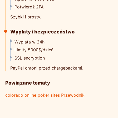
Potwierdź 2FA
Szybki i prosty.
Wypłaty i bezpieczeństwo
Wypłata w 24h
Limity 5000$/dzień
SSL encryption
PayPal chroni przed chargebackami.
Powiązane tematy
colorado online poker sites Przewodnik