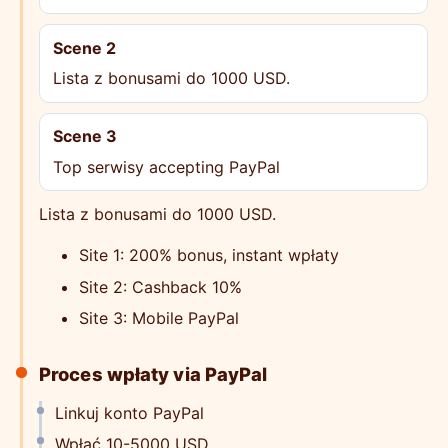
Scene 2
Lista z bonusami do 1000 USD.
Scene 3
Top serwisy accepting PayPal
Lista z bonusami do 1000 USD.
Site 1: 200% bonus, instant wpłaty
Site 2: Cashback 10%
Site 3: Mobile PayPal
Proces wpłaty via PayPal
Linkuj konto PayPal
Wpłać 10-5000 USD