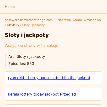
Home
passwordsinmicrosoftedge.com — Naprawa Błędów w Windows
/
Artykuly
/
Sloty i jackpoty
Sloty i jackpoty
Wszystkie strony w tej sekcji.
Arc: Sloty i jackpoty
Episodes: 553
ryan reid - horny house sitter hits the jackpot
kerala lottery today jackpot Przegląd