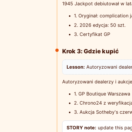
1945 Jackpot debiutował w lata
1. Oryginał: complication 
2. 2026 edycja: 50 szt.
3. Certyfikat GP
Krok 3: Gdzie kupić
Lesson:
Autoryzowani dealerz
Autoryzowani dealerzy i aukcje
1. GP Boutique Warszawa
2. Chrono24 z weryfikacj
3. Aukcja Sotheby's czer
STORY note:
update this page