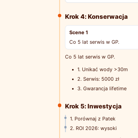
Krok 4: Konserwacja
Scene 1
Co 5 lat serwis w GP.
Co 5 lat serwis w GP.
1. Unikać wody >30m
2. Serwis: 5000 zł
3. Gwarancja lifetime
Krok 5: Inwestycja
1. Porównaj z Patek
2. ROI 2026: wysoki