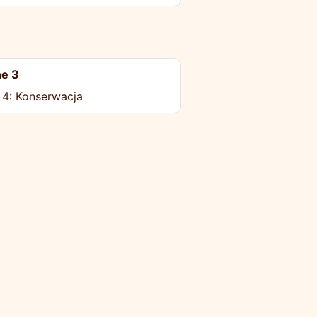
e 3
 4: Konserwacja