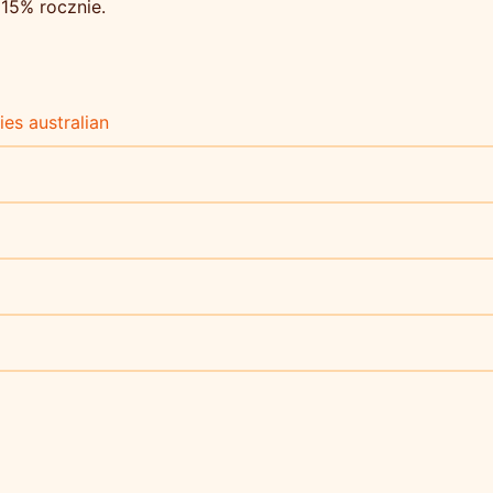
15% rocznie.
es australian