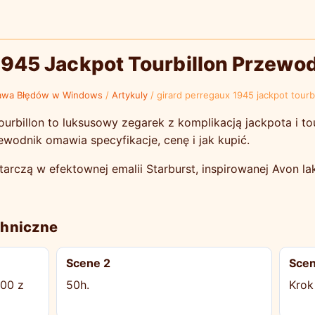
1945 Jackpot Tourbillon Przewo
awa Błędów w Windows
/
Artykuly
/
girard perregaux 1945 jackpot tourbi
urbillon to luksusowy zegarek z komplikacją jackpota i to
ewodnik omawia specyfikacje, cenę i jak kupić.
tarczą w efektownej emalii Starburst, inspirowanej Avon l
chniczne
Scene 2
Scen
00 z
50h.
Krok