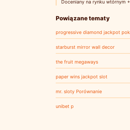
Doceniany na rynku wtórnym +
Powiązane tematy
progressive diamond jackpot poki
starburst mirror wall decor
the fruit megaways
paper wins jackpot slot
mr. sloty Porównanie
unibet p