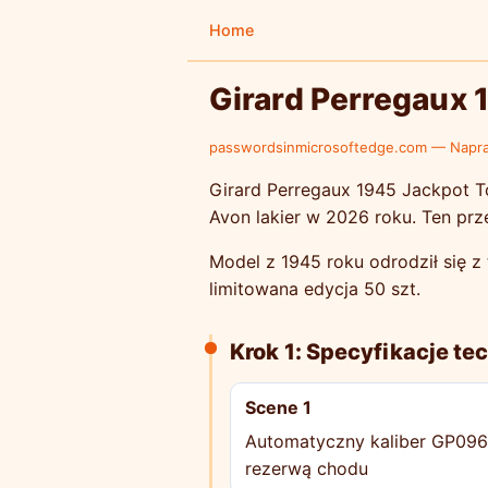
Home
Girard Perregaux 
passwordsinmicrosoftedge.com — Napr
Girard Perregaux 1945 Jackpot To
Avon lakier w 2026 roku. Ten prz
Model z 1945 roku odrodził się z 
limitowana edycja 50 szt.
Krok 1: Specyfikacje te
Scene 1
Automatyczny kaliber GP096
rezerwą chodu