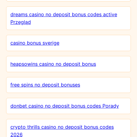
dreams casino no deposit bonus codes active
Przegląd
casino bonus sverige
heapsowins casino no deposit bonus
free spins no deposit bonuses
donbet casino no deposit bonus codes Porady
crypto thrills casino no deposit bonus codes
2026