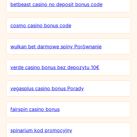
betbeast casino no deposit bonus code
cosmo casino bonus code
wulkan bet darmowe spiny Porównanie
verde casino bonus bez depozytu 10€
vegasplus casino bonus Porady
fairspin casino bonus
spinarium kod promocyjny