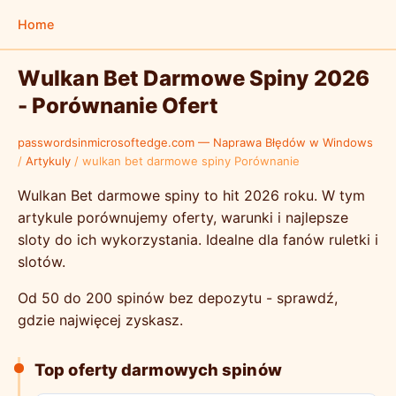
Home
Wulkan Bet Darmowe Spiny 2026
- Porównanie Ofert
passwordsinmicrosoftedge.com — Naprawa Błędów w Windows
/
Artykuly
/
wulkan bet darmowe spiny Porównanie
Wulkan Bet darmowe spiny to hit 2026 roku. W tym
artykule porównujemy oferty, warunki i najlepsze
sloty do ich wykorzystania. Idealne dla fanów ruletki i
slotów.
Od 50 do 200 spinów bez depozytu - sprawdź,
gdzie najwięcej zyskasz.
Top oferty darmowych spinów