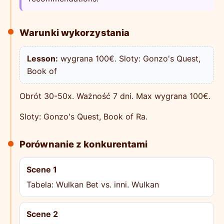
Warunki wykorzystania
Lesson:
wygrana 100€. Sloty: Gonzo's Quest,
Book of
Obrót 30-50x. Ważność 7 dni. Max wygrana 100€.
Sloty: Gonzo's Quest, Book of Ra.
Porównanie z konkurentami
Scene 1
Tabela: Wulkan Bet vs. inni. Wulkan
Scene 2