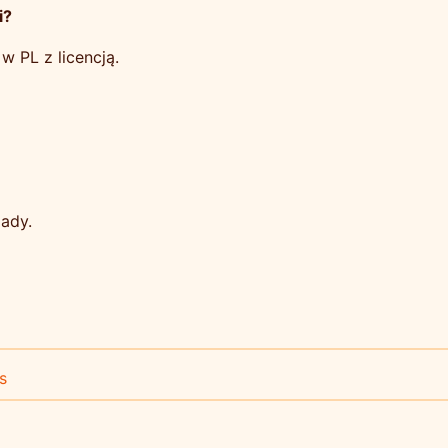
i?
w PL z licencją.
oady.
s