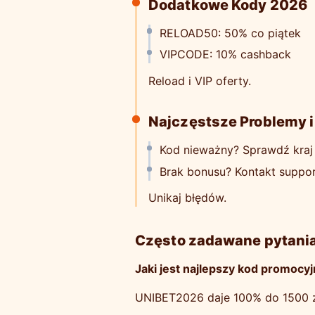
Dodatkowe Kody 2026
RELOAD50: 50% co piątek
VIPCODE: 10% cashback
Reload i VIP oferty.
Najczęstsze Problemy 
Kod nieważny? Sprawdź kraj
Brak bonusu? Kontakt suppo
Unikaj błędów.
Często zadawane pytani
Jaki jest najlepszy kod promocy
UNIBET2026 daje 100% do 1500 zł 