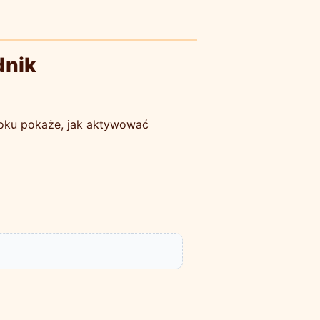
dnik
roku pokaże, jak aktywować