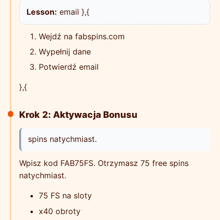
Lesson:
email },{
Wejdź na fabspins.com
Wypełnij dane
Potwierdź email
},{
Krok 2: Aktywacja Bonusu
spins natychmiast.
Wpisz kod FAB75FS. Otrzymasz 75 free spins
natychmiast.
75 FS na sloty
x40 obroty