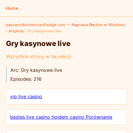
Home
passwordsinmicrosoftedge.com — Naprawa Błędów w Windows
/
Artykuly
/
Gry kasynowe live
Gry kasynowe live
Wszystkie strony w tej sekcji.
Arc: Gry kasynowe live
Episodes: 216
vip live casino
bestes live casino holdem casino Porównanie