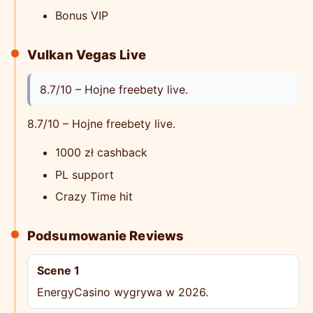
Bonus VIP
Vulkan Vegas Live
8.7/10 – Hojne freebety live.
8.7/10 – Hojne freebety live.
1000 zł cashback
PL support
Crazy Time hit
Podsumowanie Reviews
Scene 1
EnergyCasino wygrywa w 2026.