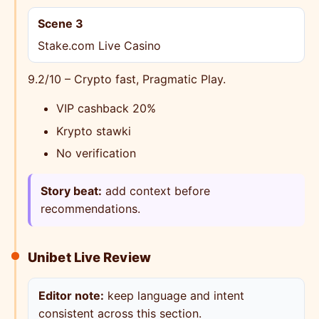
Scene 3
Stake.com Live Casino
9.2/10 – Crypto fast, Pragmatic Play.
VIP cashback 20%
Krypto stawki
No verification
Story beat:
add context before
recommendations.
Unibet Live Review
Editor note:
keep language and intent
consistent across this section.