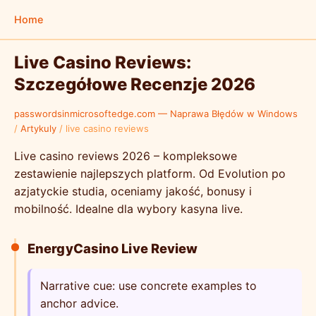
Home
Live Casino Reviews:
Szczegółowe Recenzje 2026
passwordsinmicrosoftedge.com — Naprawa Błędów w Windows
/
Artykuly
/
live casino reviews
Live casino reviews 2026 – kompleksowe
zestawienie najlepszych platform. Od Evolution po
azjatyckie studia, oceniamy jakość, bonusy i
mobilność. Idealne dla wybory kasyna live.
EnergyCasino Live Review
Narrative cue: use concrete examples to
anchor advice.