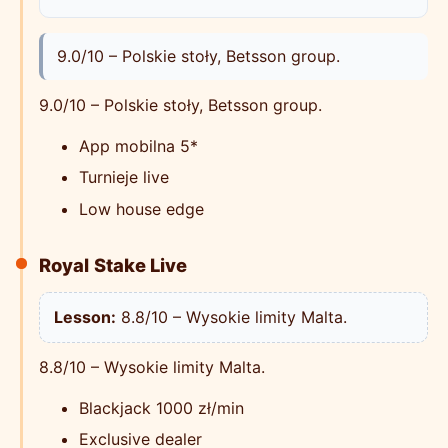
9.0/10 – Polskie stoły, Betsson group.
9.0/10 – Polskie stoły, Betsson group.
App mobilna 5*
Turnieje live
Low house edge
Royal Stake Live
Lesson:
8.8/10 – Wysokie limity Malta.
8.8/10 – Wysokie limity Malta.
Blackjack 1000 zł/min
Exclusive dealer