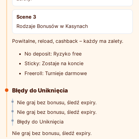
Scene 3
Rodzaje Bonusów w Kasynach
Powitalne, reload, cashback – każdy ma zalety.
No deposit: Ryzyko free
Sticky: Zostaje na koncie
Freeroll: Turnieje darmowe
Błędy do Uniknięcia
Nie graj bez bonusu, śledź expiry.
Nie graj bez bonusu, śledź expiry.
Błędy do Uniknięcia
Nie graj bez bonusu, śledź expiry.