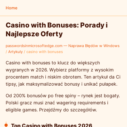
Home
Casino with Bonuses: Porady i
Najlepsze Oferty
passwordsinmicrosoftedge.com — Naprawa Błędów w Windows
/
Artykuly
/
casino with bonuses
Casino with bonuses to klucz do większych
wygranych w 2026. Wybierz platformy z wysokim
procentem match i niskim obrotem. Ten artykuł da Ci
tipsy, jak maksymalizować bonusy i unikać pułapek.
Od 200% bonusów po free spiny – rynek jest bogaty.
Polski gracz musi znać wagering requirements i
eligible games. Przejdźmy do szczegółów.
Top Casino with Bonuses 2026