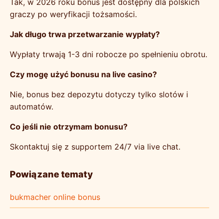
Tak, w 2026 roku bonus jest dostępny dla polskich
graczy po weryfikacji tożsamości.
Jak długo trwa przetwarzanie wypłaty?
Wypłaty trwają 1-3 dni robocze po spełnieniu obrotu.
Czy mogę użyć bonusu na live casino?
Nie, bonus bez depozytu dotyczy tylko slotów i
automatów.
Co jeśli nie otrzymam bonusu?
Skontaktuj się z supportem 24/7 via live chat.
Powiązane tematy
bukmacher online bonus