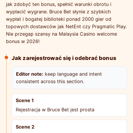
jak zdobyć ten bonus, spełnić warunki obrotu i
wypłacić wygrane. Bruce Bet słynie z szybkich
wypłat i bogatej biblioteki ponad 2000 gier od
topowych dostawców jak NetEnt czy Pragmatic Play.
Nie przegap szansy na Malaysia Casino welcome
bonus w 2026!
Jak zarejestrować się i odebrać bonus
Editor note:
keep language and intent
consistent across this section.
Scene 1
Rejestracja w Bruce Bet jest prosta
Scene 2