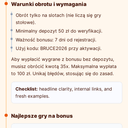
Warunki obrotu i wymagania
Obrót tylko na slotach (nie liczą się gry
stołowe).
Minimalny depozyt 50 zł do weryfikacji.
Ważność bonusu: 7 dni od rejestracji.
Użyj kodu: BRUCE2026 przy aktywacji.
Aby wypłacić wygrane z bonusu bez depozytu,
musisz obrócić kwotą 35x. Maksymalna wypłata
to 100 zł. Unikaj błędów, stosując się do zasad.
Checklist:
headline clarity, internal links, and
fresh examples.
Najlepsze gry na bonus