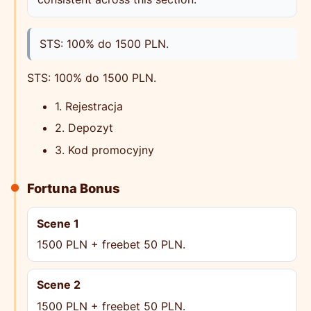
STS: 100% do 1500 PLN.
STS: 100% do 1500 PLN.
1. Rejestracja
2. Depozyt
3. Kod promocyjny
Fortuna Bonus
Scene 1
1500 PLN + freebet 50 PLN.
Scene 2
1500 PLN + freebet 50 PLN.