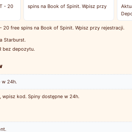
T - 20
spins na Book of Spinit. Wpisz przy
Aktu
Depo
20 free spins na Book of Spinit. Wpisz przy rejestracji.
a Starburst.
 bez depozytu.
w
 w 24h.
sy, wpisz kod. Spiny dostępne w 24h.
nt.