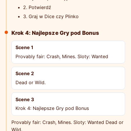
2. Potwierdź
3. Graj w Dice czy Plinko
Krok 4: Najlepsze Gry pod Bonus
Scene 1
Provably fair: Crash, Mines. Sloty: Wanted
Scene 2
Dead or Wild.
Scene 3
Krok 4: Najlepsze Gry pod Bonus
Provably fair: Crash, Mines. Sloty: Wanted Dead or
Wild.