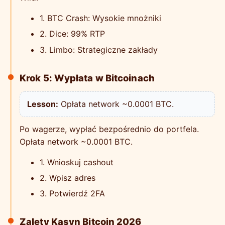
1. BTC Crash: Wysokie mnożniki
2. Dice: 99% RTP
3. Limbo: Strategiczne zakłady
Krok 5: Wypłata w Bitcoinach
Lesson:
Opłata network ~0.0001 BTC.
Po wagerze, wypłać bezpośrednio do portfela.
Opłata network ~0.0001 BTC.
1. Wnioskuj cashout
2. Wpisz adres
3. Potwierdź 2FA
Zalety Kasyn Bitcoin 2026