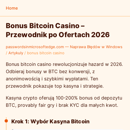
Home
Bonus Bitcoin Casino –
Przewodnik po Ofertach 2026
passwordsinmicrosoftedge.com — Naprawa Błędów w Windows
/
Artykuly
/
bonus bitcoin casino
Bonus bitcoin casino rewolucjonizuje hazard w 2026.
Odbieraj bonusy w BTC bez konwersji, z
anonimowością i szybkimi wypłatami. Ten
przewodnik pokazuje top kasyna i strategie.
Kasyna crypto oferują 100-200% bonus od depozytu
BTC, provably fair gry i brak KYC dla małych kwot.
Krok 1: Wybór Kasyna Bitcoin