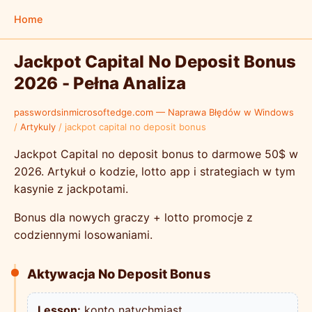
Home
Jackpot Capital No Deposit Bonus
2026 - Pełna Analiza
passwordsinmicrosoftedge.com — Naprawa Błędów w Windows
/
Artykuly
/
jackpot capital no deposit bonus
Jackpot Capital no deposit bonus to darmowe 50$ w
2026. Artykuł o kodzie, lotto app i strategiach w tym
kasynie z jackpotami.
Bonus dla nowych graczy + lotto promocje z
codziennymi losowaniami.
Aktywacja No Deposit Bonus
Lesson:
konto natychmiast.