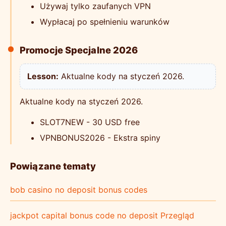
Używaj tylko zaufanych VPN
Wypłacaj po spełnieniu warunków
Promocje Specjalne 2026
Lesson:
Aktualne kody na styczeń 2026.
Aktualne kody na styczeń 2026.
SLOT7NEW - 30 USD free
VPNBONUS2026 - Ekstra spiny
Powiązane tematy
bob casino no deposit bonus codes
jackpot capital bonus code no deposit Przegląd