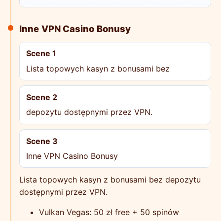
Inne VPN Casino Bonusy
Scene 1
Lista topowych kasyn z bonusami bez
Scene 2
depozytu dostępnymi przez VPN.
Scene 3
Inne VPN Casino Bonusy
Lista topowych kasyn z bonusami bez depozytu
dostępnymi przez VPN.
Vulkan Vegas: 50 zł free + 50 spinów