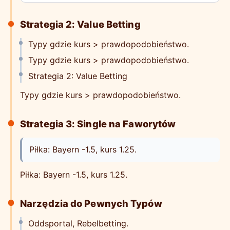
Strategia 2: Value Betting
Typy gdzie kurs > prawdopodobieństwo.
Typy gdzie kurs > prawdopodobieństwo.
Strategia 2: Value Betting
Typy gdzie kurs > prawdopodobieństwo.
Strategia 3: Single na Faworytów
Piłka: Bayern -1.5, kurs 1.25.
Piłka: Bayern -1.5, kurs 1.25.
Narzędzia do Pewnych Typów
Oddsportal, Rebelbetting.