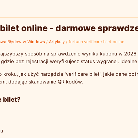
 bilet online - darmowe sprawdz
awa Błędów w Windows
/
Artykuly
/
fortuna verificare bilet online
to najszybszy sposób na sprawdzenie wyniku kuponu w 2026 
, gdzie bez rejestracji weryfikujesz status wygranej. Idealn
kroku, jak użyć narzędzia 'verificare bilet', jakie dane po
tem, dodając skanowanie QR kodów.
 bilet?
nu