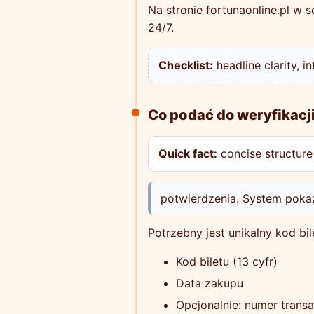
Na stronie fortunaonline.pl w s
24/7.
Checklist:
headline clarity, i
Co podać do weryfikacj
Quick fact:
concise structure
potwierdzenia. System pokaz
Potrzebny jest unikalny kod bi
Kod biletu (13 cyfr)
Data zakupu
Opcjonalnie: numer transa