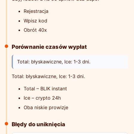
Rejestracja
Wpisz kod
Obrót 40x
Porównanie czasów wypłat
Total: błyskawiczne, Ice: 1-3 dni.
Total: błyskawiczne, Ice: 1-3 dni.
Total – BLIK instant
Ice – crypto 24h
Oba niskie prowizje
Błędy do uniknięcia