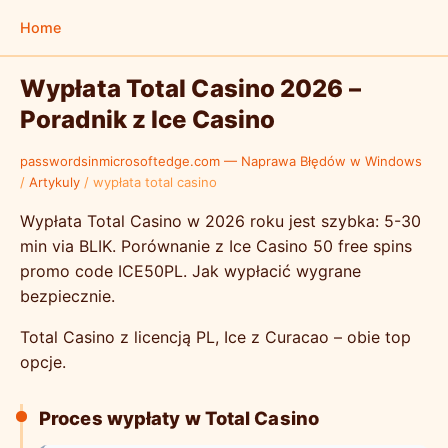
Home
Wypłata Total Casino 2026 –
Poradnik z Ice Casino
passwordsinmicrosoftedge.com — Naprawa Błędów w Windows
/
Artykuly
/
wypłata total casino
Wypłata Total Casino w 2026 roku jest szybka: 5-30
min via BLIK. Porównanie z Ice Casino 50 free spins
promo code ICE50PL. Jak wypłacić wygrane
bezpiecznie.
Total Casino z licencją PL, Ice z Curacao – obie top
opcje.
Proces wypłaty w Total Casino