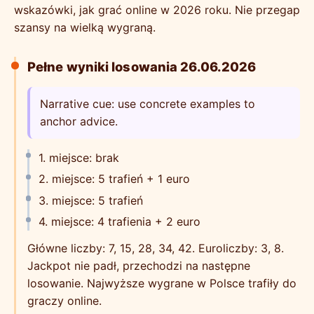
wskazówki, jak grać online w 2026 roku. Nie przegap
szansy na wielką wygraną.
Pełne wyniki losowania 26.06.2026
Narrative cue: use concrete examples to
anchor advice.
1. miejsce: brak
2. miejsce: 5 trafień + 1 euro
3. miejsce: 5 trafień
4. miejsce: 4 trafienia + 2 euro
Główne liczby: 7, 15, 28, 34, 42. Euroliczby: 3, 8.
Jackpot nie padł, przechodzi na następne
losowanie. Najwyższe wygrane w Polsce trafiły do
graczy online.