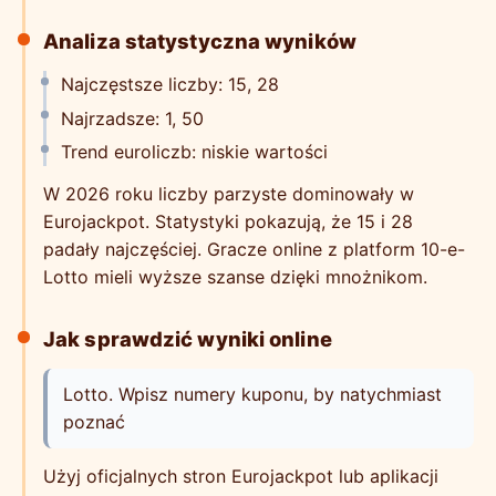
Analiza statystyczna wyników
Najczęstsze liczby: 15, 28
Najrzadsze: 1, 50
Trend euroliczb: niskie wartości
W 2026 roku liczby parzyste dominowały w
Eurojackpot. Statystyki pokazują, że 15 i 28
padały najczęściej. Gracze online z platform 10-e-
Lotto mieli wyższe szanse dzięki mnożnikom.
Jak sprawdzić wyniki online
Lotto. Wpisz numery kuponu, by natychmiast
poznać
Użyj oficjalnych stron Eurojackpot lub aplikacji