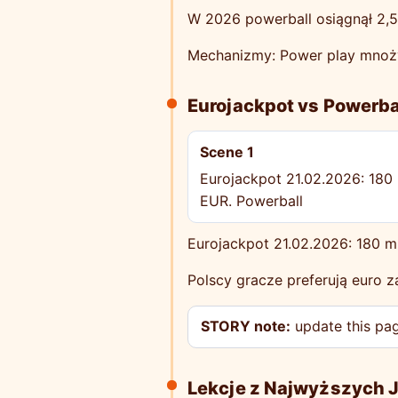
W 2026 powerball osiągnął 2,5
Mechanizmy: Power play mnoż
Eurojackpot vs Powerba
Scene 1
Eurojackpot 21.02.2026: 180
EUR. Powerball
Eurojackpot 21.02.2026: 180 m
Polscy gracze preferują euro z
STORY note:
update this page
Lekcje z Najwyższych 