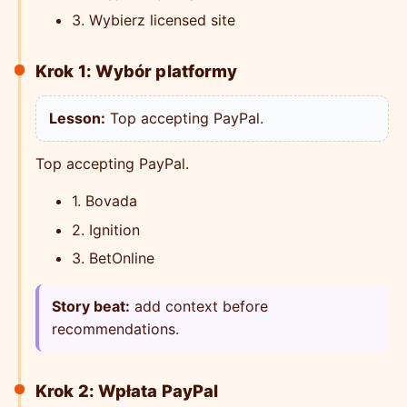
3. Wybierz licensed site
Krok 1: Wybór platformy
Lesson:
Top accepting PayPal.
Top accepting PayPal.
1. Bovada
2. Ignition
3. BetOnline
Story beat:
add context before
recommendations.
Krok 2: Wpłata PayPal