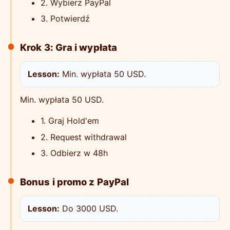
2. Wybierz PayPal
3. Potwierdź
Krok 3: Gra i wypłata
Lesson:
Min. wypłata 50 USD.
Min. wypłata 50 USD.
1. Graj Hold'em
2. Request withdrawal
3. Odbierz w 48h
Bonus i promo z PayPal
Lesson:
Do 3000 USD.