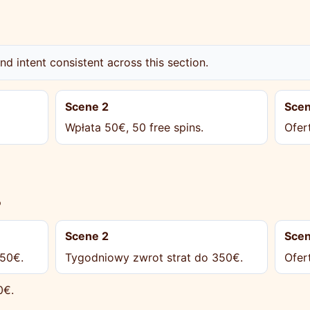
d intent consistent across this section.
Scene 2
Scen
Wpłata 50€, 50 free spins.
Ofer
%
Scene 2
Scen
350€.
Tygodniowy zwrot strat do 350€.
Ofer
0€.