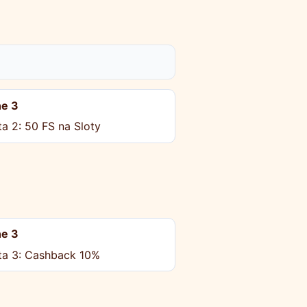
e 3
ta 2: 50 FS na Sloty
e 3
ta 3: Cashback 10%