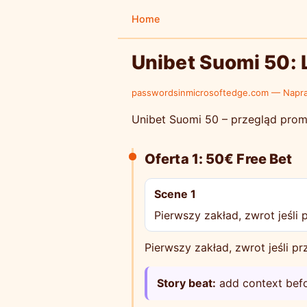
Home
Unibet Suomi 50: 
passwordsinmicrosoftedge.com — Napr
Unibet Suomi 50 – przegląd promoc
Oferta 1: 50€ Free Bet
Scene 1
Pierwszy zakład, zwrot jeśli 
Pierwszy zakład, zwrot jeśli pr
Story beat:
add context bef