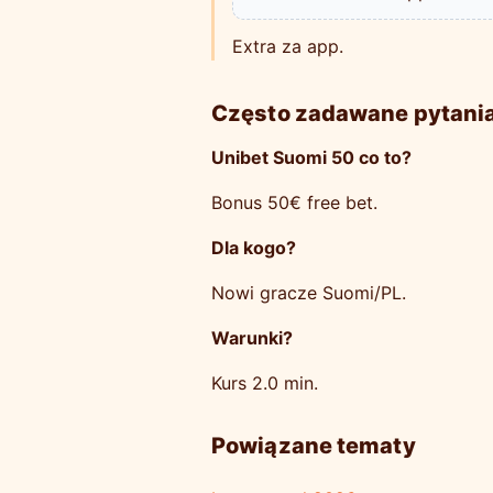
Extra za app.
Często zadawane pytani
Unibet Suomi 50 co to?
Bonus 50€ free bet.
Dla kogo?
Nowi gracze Suomi/PL.
Warunki?
Kurs 2.0 min.
Powiązane tematy