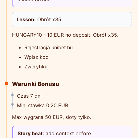
Lesson:
Obrót x35.
HUNGARY10 - 10 EUR no deposit. Obrót x35.
Rejestracja unibet.hu
Wpisz kod
Zweryfikuj
Warunki Bonusu
Czas 7 dni
Min. stawka 0.20 EUR
Max wygrana 50 EUR, sloty tylko.
Story beat:
add context before