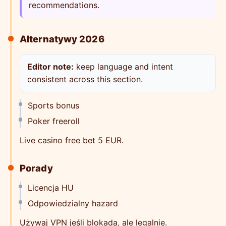
recommendations.
Alternatywy 2026
Editor note:
keep language and intent
consistent across this section.
Sports bonus
Poker freeroll
Live casino free bet 5 EUR.
Porady
Licencja HU
Odpowiedzialny hazard
Używaj VPN jeśli blokada, ale legalnie.