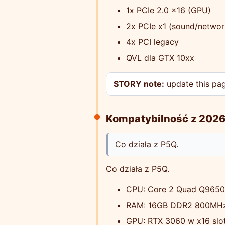
1x PCIe 2.0 x16 (GPU)
2x PCIe x1 (sound/networ
4x PCI legacy
QVL dla GTX 10xx
STORY note:
update this page
Kompatybilność z 2026
Co działa z P5Q.
Co działa z P5Q.
CPU: Core 2 Quad Q965
RAM: 16GB DDR2 800MH
GPU: RTX 3060 w x16 slo