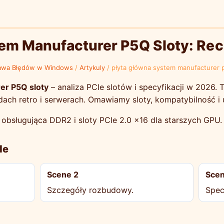
tem Manufacturer P5Q Sloty: Re
awa Błędów w Windows
/
Artykuly
/
płyta główna system manufacturer 
er P5Q sloty
– analiza PCIe slotów i specyfikacji w 2026
ach retro i serwerach. Omawiamy sloty, kompatybilność i 
obsługująca DDR2 i sloty PCIe 2.0 x16 dla starszych GPU.
Ie
Scene 2
Scen
Szczegóły rozbudowy.
Spec