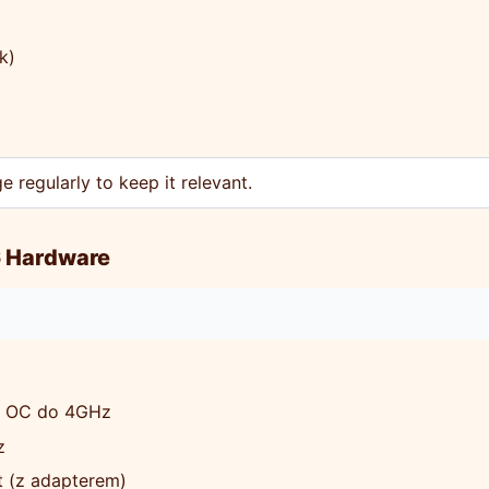
k)
 regularly to keep it relevant.
 Hardware
0 OC do 4GHz
z
t (z adapterem)