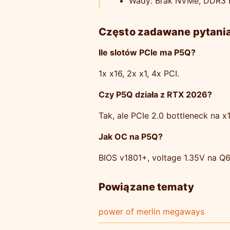
Wady: Brak NVMe, DDR3 n
Często zadawane pytani
Ile slotów PCIe ma P5Q?
1x x16, 2x x1, 4x PCI.
Czy P5Q działa z RTX 2026?
Tak, ale PCIe 2.0 bottleneck na x1
Jak OC na P5Q?
BIOS v1801+, voltage 1.35V na Q
Powiązane tematy
power of merlin megaways