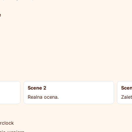
e
Scene 2
Scen
Realna ocena.
Zale
erclock