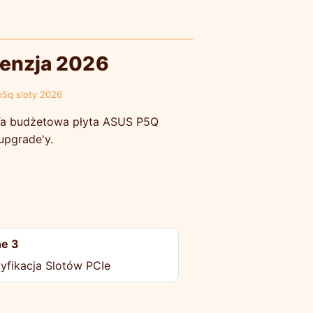
cenzja 2026
p5q sloty 2026
. Ta budżetowa płyta ASUS P5Q
upgrade'y.
e 3
yfikacja Slotów PCIe