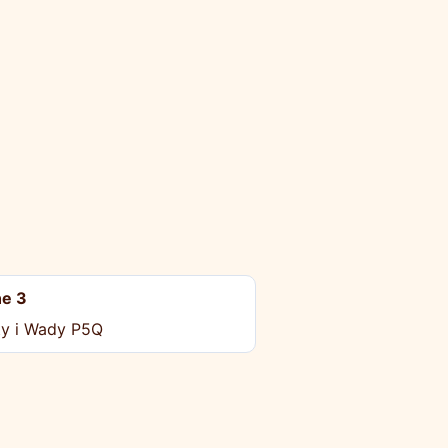
e 3
ty i Wady P5Q