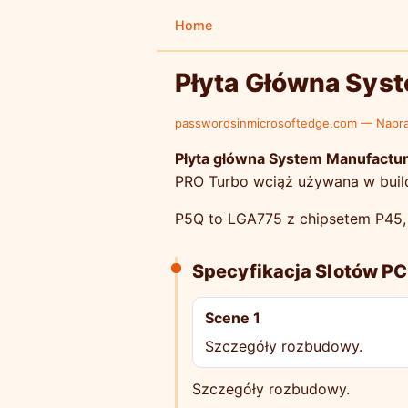
Home
Płyta Główna Sys
passwordsinmicrosoftedge.com — Napr
Płyta główna System Manufactur
PRO Turbo wciąż używana w build
P5Q to LGA775 z chipsetem P45, 
Specyfikacja Slotów PC
Scene 1
Szczegóły rozbudowy.
Szczegóły rozbudowy.