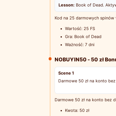
Lesson:
Book of Dead. Aktywu
Kod na 25 darmowych spinów w 
Wartość: 25 FS
Gra: Book of Dead
Ważność: 7 dni
NOBUYIN50 - 50 zł Bon
Scene 1
Darmowe 50 zł na konto bez
Darmowe 50 zł na konto bez d
Kwota: 50 zł