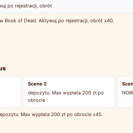
j po rejestracji, obrót
Book of Dead. Aktywuj po rejestracji, obrót x40.
us
Scene 2
Scen
depozytu. Max wypłata 200 zł po
NOBU
obrocie
epozytu. Max wypłata 200 zł po obrocie x45.