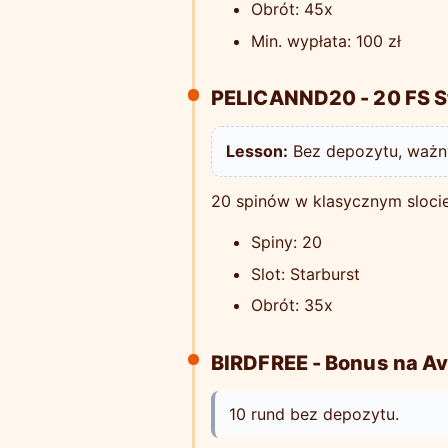
Obrót: 45x
Min. wypłata: 100 zł
PELICANND20 - 20 FS S
Lesson:
Bez depozytu, ważny
20 spinów w klasycznym slocie
Spiny: 20
Slot: Starburst
Obrót: 35x
BIRDFREE - Bonus na Av
10 rund bez depozytu.