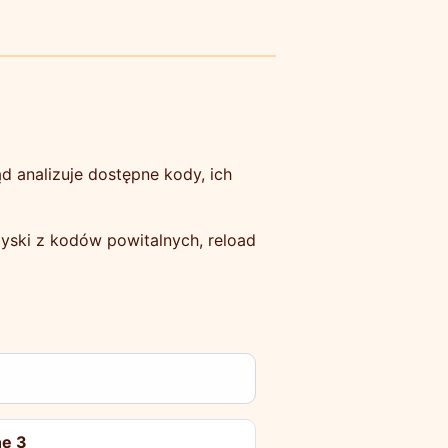
 analizuje dostępne kody, ich
zyski z kodów powitalnych, reload
e 3