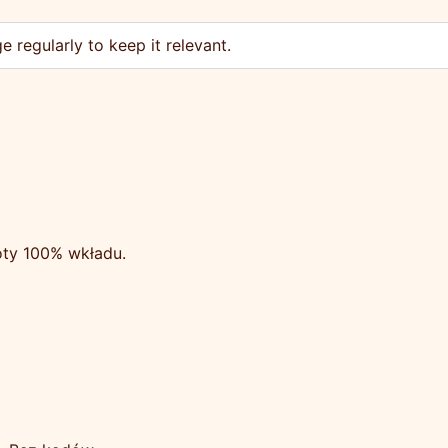
 regularly to keep it relevant.
oty 100% wkładu.