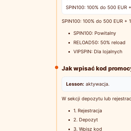
SPIN100: 100% do 500 EUR 
SPIN100: 100% do 500 EUR + 1
SPIN100: Powitalny
RELOAD50: 50% reload
VIPSPIN: Dla lojalnych
Jak wpisać kod promoc
Lesson:
aktywacja.
W sekcji depozytu lub rejestra
1. Rejestracja
2. Depozyt
3. Wpisz kod