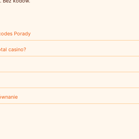
t. Bez kodów.
codes Porady
tal casino?
ównanie