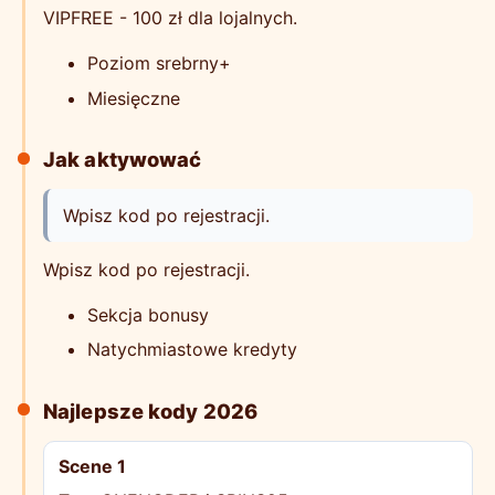
VIPFREE - 100 zł dla lojalnych.
Poziom srebrny+
Miesięczne
Jak aktywować
Wpisz kod po rejestracji.
Wpisz kod po rejestracji.
Sekcja bonusy
Natychmiastowe kredyty
Najlepsze kody 2026
Scene 1