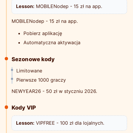
Lesson:
MOBILENodep - 15 zł na app.
MOBILENodep - 15 zł na app.
Pobierz aplikację
Automatyczna aktywacja
Sezonowe kody
Limitowane
Pierwsze 1000 graczy
NEWYEAR26 - 50 zł w styczniu 2026.
Kody VIP
Lesson:
VIPFREE - 100 zł dla lojalnych.