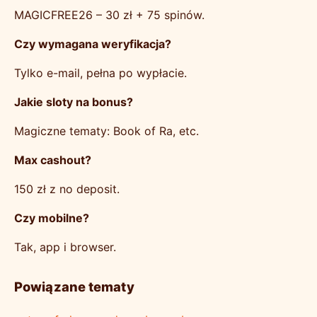
MAGICFREE26 – 30 zł + 75 spinów.
Czy wymagana weryfikacja?
Tylko e-mail, pełna po wypłacie.
Jakie sloty na bonus?
Magiczne tematy: Book of Ra, etc.
Max cashout?
150 zł z no deposit.
Czy mobilne?
Tak, app i browser.
Powiązane tematy