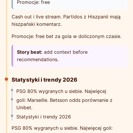
Promocje: free
Cash out i live stream. Partidos z Hiszpanii mają
hiszpański komentarz.
Promocje: free bet za gola w doliczonym czasie.
Story beat:
add context before
recommendations.
Statystyki i trendy 2026
PSG 80% wygranych u siebie. Najwięcej
goli: Marseille. Betsson odds porównanie z
Unibet.
Statystyki i trendy 2026
PSG 80% wygranych u siebie. Najwięcej goli: