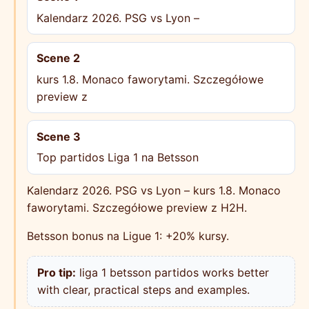
Kalendarz 2026. PSG vs Lyon –
Scene 2
kurs 1.8. Monaco faworytami. Szczegółowe
preview z
Scene 3
Top partidos Liga 1 na Betsson
Kalendarz 2026. PSG vs Lyon – kurs 1.8. Monaco
faworytami. Szczegółowe preview z H2H.
Betsson bonus na Ligue 1: +20% kursy.
Pro tip:
liga 1 betsson partidos works better
with clear, practical steps and examples.