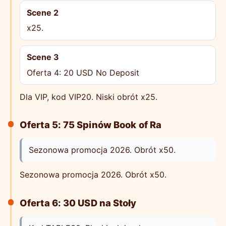
Scene 2
x25.
Scene 3
Oferta 4: 20 USD No Deposit
Dla VIP, kod VIP20. Niski obrót x25.
Oferta 5: 75 Spinów Book of Ra
Sezonowa promocja 2026. Obrót x50.
Sezonowa promocja 2026. Obrót x50.
Oferta 6: 30 USD na Stoły