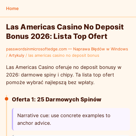
Home
Las Americas Casino No Deposit
Bonus 2026: Lista Top Ofert
passwordsinmicrosoftedge.com — Naprawa Błędów w Windows
/
Artykuly
/
las americas casino no deposit bonus
Las Americas Casino oferuje no deposit bonusy w
2026: darmowe spiny i chipy. Ta lista top ofert
pomoże wybrać najlepszą bez wpłaty.
Oferta 1: 25 Darmowych Spinów
Narrative cue: use concrete examples to
anchor advice.