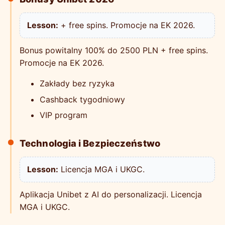
Lesson:
+ free spins. Promocje na EK 2026.
Bonus powitalny 100% do 2500 PLN + free spins.
Promocje na EK 2026.
Zakłady bez ryzyka
Cashback tygodniowy
VIP program
Technologia i Bezpieczeństwo
Lesson:
Licencja MGA i UKGC.
Aplikacja Unibet z AI do personalizacji. Licencja
MGA i UKGC.