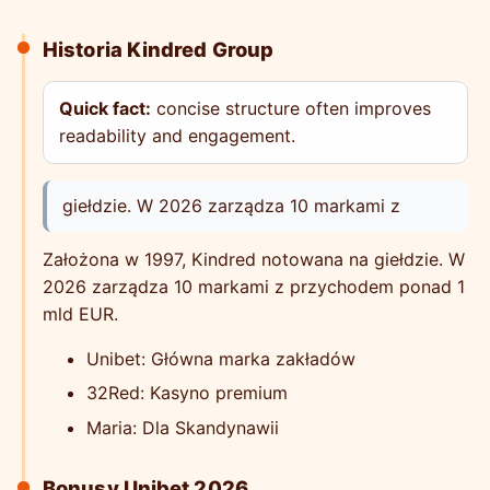
Historia Kindred Group
Quick fact:
concise structure often improves
readability and engagement.
giełdzie. W 2026 zarządza 10 markami z
Założona w 1997, Kindred notowana na giełdzie. W
2026 zarządza 10 markami z przychodem ponad 1
mld EUR.
Unibet: Główna marka zakładów
32Red: Kasyno premium
Maria: Dla Skandynawii
Bonusy Unibet 2026