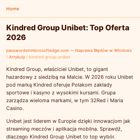
Home
Kindred Group Unibet: Top Oferta
2026
passwordsinmicrosoftedge.com — Naprawa Błędów w Windows
/
Artykuly
/
kindred group unibet
Kindred Group, właściciel Unibet, to gigant
hazardowy z siedzibą na Malcie. W 2026 roku Unibet
pod marką Kindred oferuje Polakom zakłady
sportowe i kasyno z wysokimi kursami. Grupa
zarządza wieloma markami, w tym 32Red i Maria
Casino.
Unibet jest liderem w Europie dzięki innowacjom jak
streaming meczów i aplikacja mobilna. Sprawdź,
dlaczego Kindred Group Unibet to top wybór.