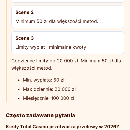
Scene 2
Minimum 50 zł dla większości metod.
Scene 3
Limity wypłat i minimalne kwoty
Codzienne limity do 20 000 zł. Minimum 50 zł dla
większości metod.
Min. wypłata: 50 zł
Max dziennie: 20 000 zł
Miesięcznie: 100 000 zł
Często zadawane pytania
Kiedy Total Casino przetwarza przelewy w 2026?