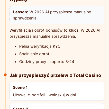
Lesson:
W 2026 AI przyspiesza manualne
sprawdzenia.
Weryfikacja i obrót bonusów to klucz. W 2026 AI
przyspiesza manualne sprawdzenia.
Pełna weryfikacja KYC
Spełnienie obrotu
Godziny pracy supportu 8-24
Jak przyspieszyć przelew z Total Casino
Scene 1
Używaj e-portfeli i wnioskuj w dni
Scene 2