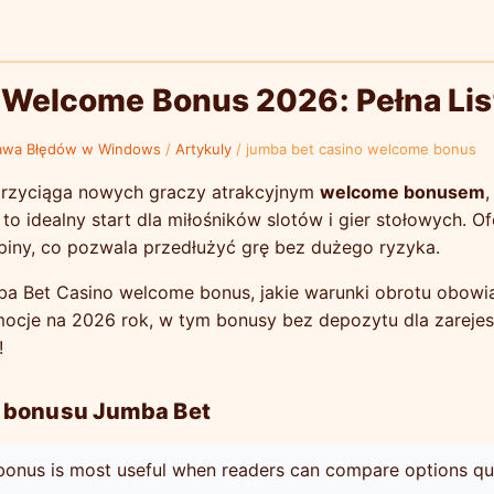
Welcome Bonus 2026: Pełna Lis
awa Błędów w Windows
/
Artykuly
/
jumba bet casino welcome bonus
rzyciąga nowych graczy atrakcyjnym
welcome bonusem
to idealny start dla miłośników slotów i gier stołowych. 
piny, co pozwala przedłużyć grę bez dużego ryzyka.
a Bet Casino welcome bonus, jakie warunki obrotu obowią
omocje na 2026 rok, w tym bonusy bez depozytu dla zarej
!
 bonusu Jumba Bet
onus is most useful when readers can compare options qui