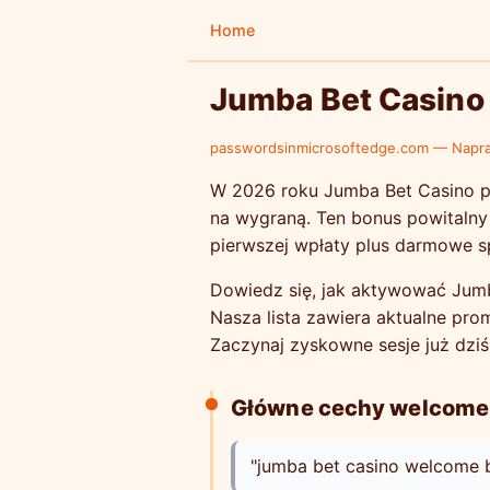
Home
Jumba Bet Casino 
passwordsinmicrosoftedge.com — Napr
W 2026 roku Jumba Bet Casino p
na wygraną. Ten bonus powitalny 
pierwszej wpłaty plus darmowe s
Dowiedz się, jak aktywować Jumb
Nasza lista zawiera aktualne pr
Zaczynaj zyskowne sesje już dziś
Główne cechy welcome
"jumba bet casino welcome b