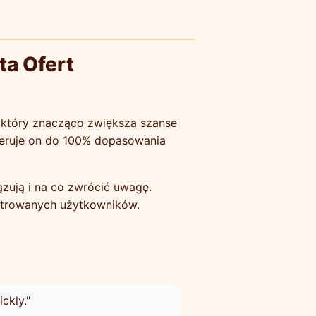
ta Ofert
, który znacząco zwiększa szanse
Oferuje on do 100% dopasowania
zują i na co zwrócić uwagę.
estrowanych użytkowników.
ckly."