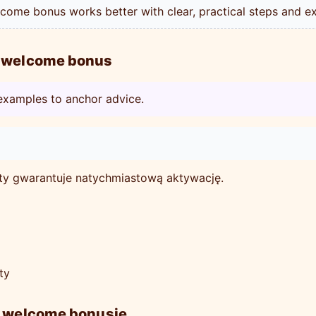
come bonus works better with clear, practical steps and e
t welcome bonus
 examples to anchor advice.
łaty gwarantuje natychmiastową aktywację.
ty
y welcome bonusie