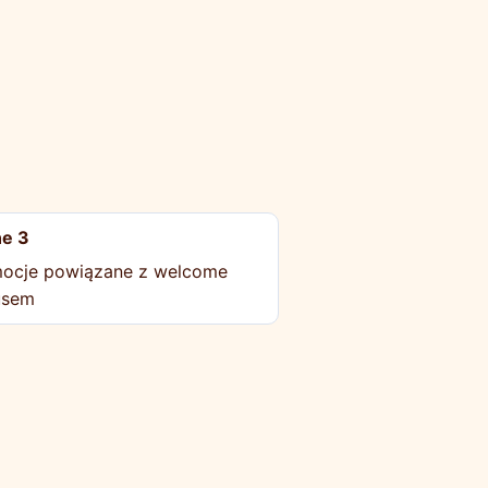
e 3
ocje powiązane z welcome
usem