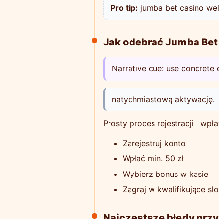
Pro tip:
jumba bet casino wel
Jak odebrać Jumba Be
Narrative cue: use concrete
natychmiastową aktywację.
Prosty proces rejestracji i wp
Zarejestruj konto
Wpłać min. 50 zł
Wybierz bonus w kasie
Zagraj w kwalifikujące slo
Najczęstsze błędy prz