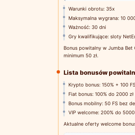
Warunki obrotu: 35x
Maksymalna wygrana: 10 000
Ważność: 30 dni
Gry kwalifikujące: sloty NetE
Bonus powitalny w Jumba Bet C
minimum 50 zł.
Lista bonusów powital
Krypto bonus: 150% + 100 F
Fiat bonus: 100% do 2000 zł
Bonus mobilny: 50 FS bez d
VIP welcome: 200% do 5000 
Aktualne oferty welcome bonu