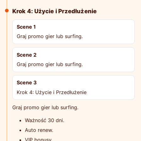
Krok 4: Użycie i Przedłużenie
Scene 1
Graj promo gier lub surfing.
Scene 2
Graj promo gier lub surfing.
Scene 3
Krok 4: Użycie i Przedłużenie
Graj promo gier lub surfing.
Ważność 30 dni.
Auto renew.
VIP bonusy.