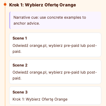
Krok 1: Wybierz Ofertę Orange
Narrative cue: use concrete examples to
anchor advice.
Scene 1
Odwiedź orange.pl, wybierz pre-paid lub post-
paid.
Scene 2
Odwiedź orange.pl, wybierz pre-paid lub post-
paid.
Scene 3
Krok 1: Wybierz Ofertę Orange