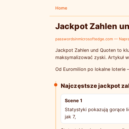
Home
Jackpot Zahlen un
passwordsinmicrosoftedge.com — Napr
Jackpot Zahlen und Quoten to klu
maksymalizować zyski. Artykuł wy
Od Euromilion po lokalne loterie
Najczęstsze jackpot za
Scene 1
Statystyki pokazują gorące l
jak 7,