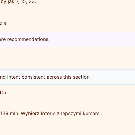
by jak 7, 15, 23.
cia
ore recommendations.
d intent consistent across this section.
tto
:139 mln. Wybierz loterie z lepszymi kursami.