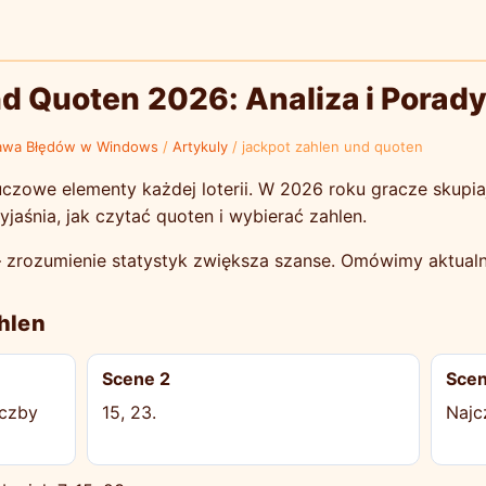
d Quoten 2026: Analiza i Porad
awa Błędów w Windows
/
Artykuly
/
jackpot zahlen und quoten
czowe elementy każdej loterii. W 2026 roku gracze skupiają
jaśnia, jak czytać quoten i wybierać zahlen.
 – zrozumienie statystyk zwiększa szanse. Omówimy aktual
hlen
Scene 2
Scen
iczby
15, 23.
Najc