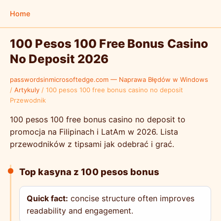
Home
100 Pesos 100 Free Bonus Casino
No Deposit 2026
passwordsinmicrosoftedge.com — Naprawa Błędów w Windows
/
Artykuly
/
100 pesos 100 free bonus casino no deposit
Przewodnik
100 pesos 100 free bonus casino no deposit to
promocja na Filipinach i LatAm w 2026. Lista
przewodników z tipsami jak odebrać i grać.
Top kasyna z 100 pesos bonus
Quick fact:
concise structure often improves
readability and engagement.