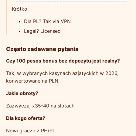
Krótko.
Dla PL? Tak via VPN
Legal? Licensed
Często zadawane pytania
Czy 100 pesos bonus bez depozytu jest realny?
Tak, w wybranych kasynach azjatyckich w 2026,
konwertowane na PLN.
Jakie obroty?
Zazwyczaj x35-40 na slotach.
Dla kogo oferta?
Nowi gracze z PH/PL.