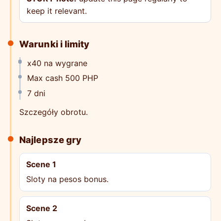
keep it relevant.
Warunki i limity
x40 na wygrane
Max cash 500 PHP
7 dni
Szczegóły obrotu.
Najlepsze gry
Scene 1
Sloty na pesos bonus.
Scene 2