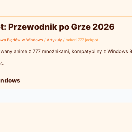
t: Przewodnik po Grze 2026
awa Błędów w Windows
/
Artykuly
/
hakari 777 jackpot
irowany anime z 777 mnożnikami, kompatybilny z Windows 
ć.
Windows
.