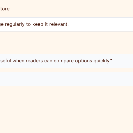
Store
 regularly to keep it relevant.
useful when readers can compare options quickly."
w