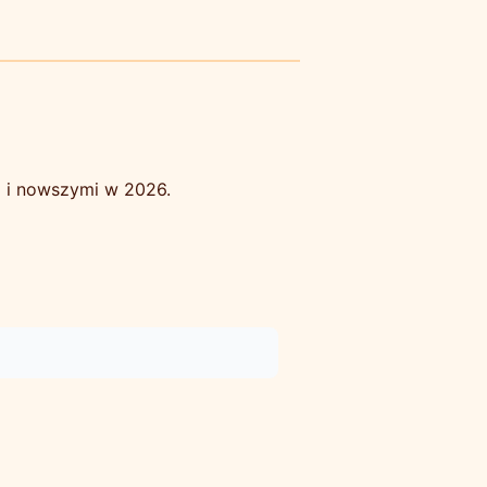
8 i nowszymi w 2026.