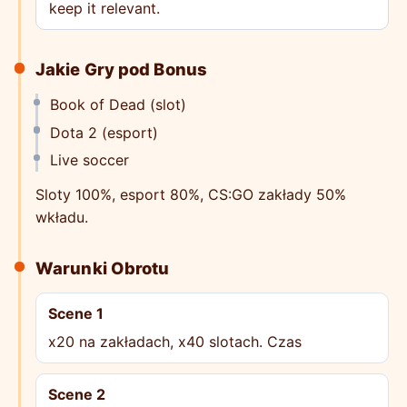
keep it relevant.
Jakie Gry pod Bonus
Book of Dead (slot)
Dota 2 (esport)
Live soccer
Sloty 100%, esport 80%, CS:GO zakłady 50%
wkładu.
Warunki Obrotu
Scene 1
x20 na zakładach, x40 slotach. Czas
Scene 2