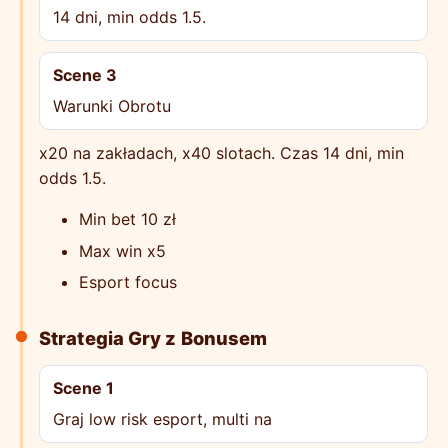
14 dni, min odds 1.5.
Scene 3
Warunki Obrotu
x20 na zakładach, x40 slotach. Czas 14 dni, min
odds 1.5.
Min bet 10 zł
Max win x5
Esport focus
Strategia Gry z Bonusem
Scene 1
Graj low risk esport, multi na