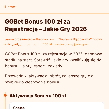
Home
GGBet Bonus 100 zł za
Rejestrację – Jakie Gry 2026
passwordsinmicrosoftedge.com — Naprawa Błędów w Windows
/
Artykuly
/
ggbet bonus 100 zł za rejestrację jakie gry
GGBet Bonus 100 zł za rejestrację w 2026: darmowe
środki na start. Sprawdź, jakie gry kwalifikują się do
bonusu – sloty, esport, zakłady.
Przewodnik: aktywacja, obrót, najlepsze gry dla
szybkiego cleaowania bonusu.
Aktywacja Bonusu 100 zł
Scene 1