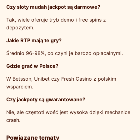
Czy sloty mudah jackpot są darmowe?
Tak, wiele oferuje tryb demo i free spins z
depozytem.
Jakie RTP mają te gry?
Średnio 96-98%, co czyni je bardzo opłacalnymi.
Gdzie grać w Polsce?
W Betsson, Unibet czy Fresh Casino z polskim
wsparciem.
Czy jackpoty są gwarantowane?
Nie, ale częstotliwość jest wysoka dzięki mechanice
crash.
Powiązane tematy