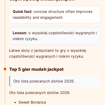
Quick fact:
concise structure often improves
readability and engagement.
Lesson:
o wysokiej częstotliwości wygranych i
niskim ryzyku.
Łatwe sloty z jackpotami to gry o wysokiej
częstotliwości wygranych i niskim ryzyku.
Top 5 gier mudah jackpot
Oto lista polecanych slotów 2026.
Oto lista polecanych slotów 2026.
Sweet Bonanza