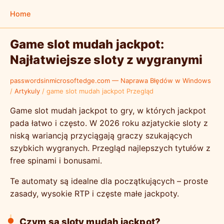
Home
Game slot mudah jackpot:
Najłatwiejsze sloty z wygranymi
passwordsinmicrosoftedge.com — Naprawa Błędów w Windows
/
Artykuly
/
game slot mudah jackpot Przegląd
Game slot mudah jackpot to gry, w których jackpot
pada łatwo i często. W 2026 roku azjatyckie sloty z
niską wariancją przyciągają graczy szukających
szybkich wygranych. Przegląd najlepszych tytułów z
free spinami i bonusami.
Te automaty są idealne dla początkujących – proste
zasady, wysokie RTP i częste małe jackpoty.
Czym są sloty mudah jackpot?