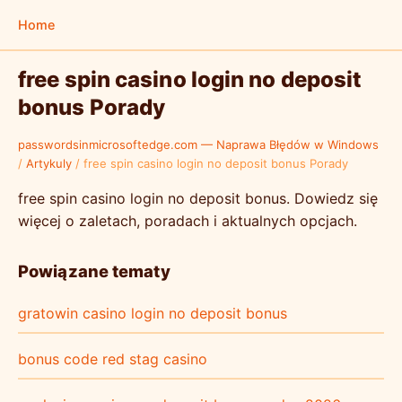
Home
free spin casino login no deposit
bonus Porady
passwordsinmicrosoftedge.com — Naprawa Błędów w Windows
/
Artykuly
/
free spin casino login no deposit bonus Porady
free spin casino login no deposit bonus. Dowiedz się
więcej o zaletach, poradach i aktualnych opcjach.
Powiązane tematy
gratowin casino login no deposit bonus
bonus code red stag casino