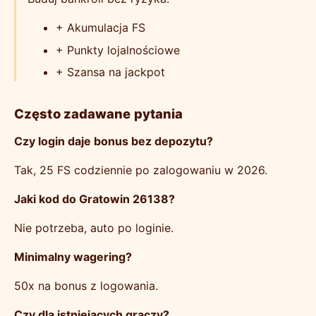
+ Akumulacja FS
+ Punkty lojalnościowe
+ Szansa na jackpot
Często zadawane pytania
Czy login daje bonus bez depozytu?
Tak, 25 FS codziennie po zalogowaniu w 2026.
Jaki kod do Gratowin 26138?
Nie potrzeba, auto po loginie.
Minimalny wagering?
50x na bonus z logowania.
Czy dla istniejących graczy?