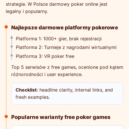
strategie. W Polsce darmowy poker online jest
legalny i popularny.
Najlepsze darmowe platformy pokerowe
Platforma 1: 1000+ gier, brak rejestracji
Platforma 2: Turnieje z nagrodami wirtualnymi
Platforma 3: VR poker free
Top 5 serwisów z free games, ocenione pod kątem
różnorodności i user experience.
Checklist:
headline clarity, internal links, and
fresh examples.
Popularne warianty free poker games