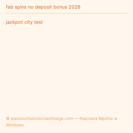
fab spins no deposit bonus 2026
jackpot city test
© passwordsinmicrosoftedge.com — Naprawa Błędów w
Windows