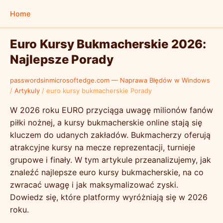
Home
Euro Kursy Bukmacherskie 2026:
Najlepsze Porady
passwordsinmicrosoftedge.com — Naprawa Błędów w Windows
/
Artykuly
/
euro kursy bukmacherskie Porady
W 2026 roku EURO przyciąga uwagę milionów fanów
piłki nożnej, a kursy bukmacherskie online stają się
kluczem do udanych zakładów. Bukmacherzy oferują
atrakcyjne kursy na mecze reprezentacji, turnieje
grupowe i finały. W tym artykule przeanalizujemy, jak
znaleźć najlepsze euro kursy bukmacherskie, na co
zwracać uwagę i jak maksymalizować zyski.
Dowiedz się, które platformy wyróżniają się w 2026
roku.