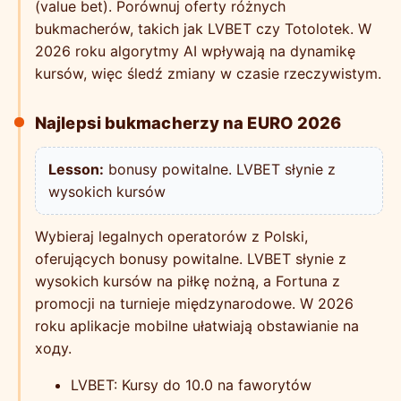
(value bet). Porównuj oferty różnych
bukmacherów, takich jak LVBET czy Totolotek. W
2026 roku algorytmy AI wpływają na dynamikę
kursów, więc śledź zmiany w czasie rzeczywistym.
Najlepsi bukmacherzy na EURO 2026
Lesson:
bonusy powitalne. LVBET słynie z
wysokich kursów
Wybieraj legalnych operatorów z Polski,
oferujących bonusy powitalne. LVBET słynie z
wysokich kursów na piłkę nożną, a Fortuna z
promocji na turnieje międzynarodowe. W 2026
roku aplikacje mobilne ułatwiają obstawianie na
ходу.
LVBET: Kursy do 10.0 na faworytów