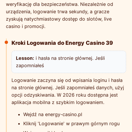
weryfikację dla bezpieczeństwa. Niezależnie od
urządzenia, logowanie trwa sekundy, a gracze
zyskują natychmiastowy dostęp do slotów, live
casino i promocji.
Kroki Logowania do Energy Casino 39
Lesson:
i hasła na stronie głównej. Jeśli
zapomniałeś
Logowanie zaczyna się od wpisania loginu i hasła
na stronie głównej. Jeśli zapomniałeś danych, użyj
opcji odzyskiwania. W 2026 roku dostępna jest
aplikacja mobilna z szybkim logowaniem.
Wejdź na energy-casino.pl
Kliknij 'Logowanie' w prawym górnym rogu