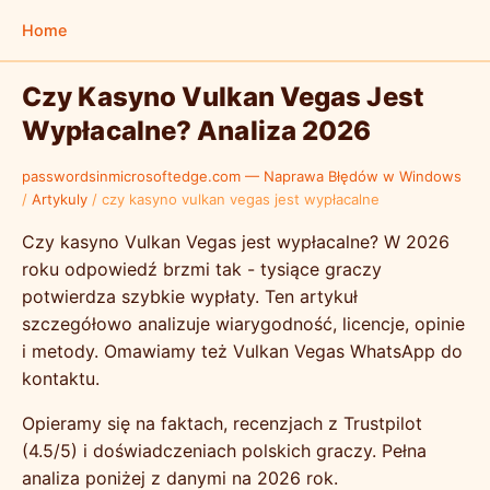
Home
Czy Kasyno Vulkan Vegas Jest
Wypłacalne? Analiza 2026
passwordsinmicrosoftedge.com — Naprawa Błędów w Windows
/
Artykuly
/
czy kasyno vulkan vegas jest wypłacalne
Czy kasyno Vulkan Vegas jest wypłacalne? W 2026
roku odpowiedź brzmi tak - tysiące graczy
potwierdza szybkie wypłaty. Ten artykuł
szczegółowo analizuje wiarygodność, licencje, opinie
i metody. Omawiamy też Vulkan Vegas WhatsApp do
kontaktu.
Opieramy się na faktach, recenzjach z Trustpilot
(4.5/5) i doświadczeniach polskich graczy. Pełna
analiza poniżej z danymi na 2026 rok.