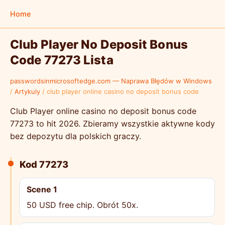
Home
Club Player No Deposit Bonus
Code 77273 Lista
passwordsinmicrosoftedge.com — Naprawa Błędów w Windows
/
Artykuly
/
club player online casino no deposit bonus code
Club Player online casino no deposit bonus code
77273 to hit 2026. Zbieramy wszystkie aktywne kody
bez depozytu dla polskich graczy.
Kod 77273
Scene 1
50 USD free chip. Obrót 50x.