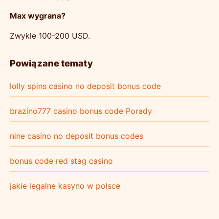
Max wygrana?
Zwykle 100-200 USD.
Powiązane tematy
lolly spins casino no deposit bonus code
brazino777 casino bonus code Porady
nine casino no deposit bonus codes
bonus code red stag casino
jakie legalne kasyno w polsce